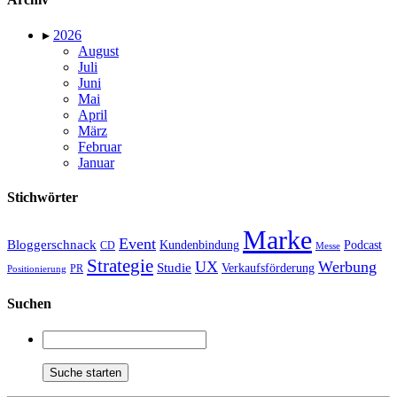
▸
2026
August
Juli
Juni
Mai
April
März
Februar
Januar
Stichwörter
Marke
Event
Bloggerschnack
Kundenbindung
Podcast
CD
Messe
Strategie
UX
Werbung
Studie
Verkaufsförderung
PR
Positionierung
Suchen