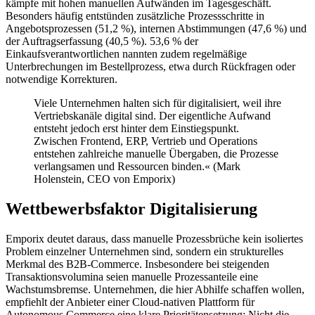
kämpfe mit hohen manuellen Aufwänden im Tagesgeschäft.
Besonders häufig entstünden zusätzliche Prozessschritte in
Angebotsprozessen (51,2 %), internen Abstimmungen (47,6 %) und
der Auftragserfassung (40,5 %). 53,6 % der
Einkaufsverantwortlichen nannten zudem regelmäßige
Unterbrechungen im Bestellprozess, etwa durch Rückfragen oder
notwendige Korrekturen.
Viele Unternehmen halten sich für digitalisiert, weil ihre
Vertriebskanäle digital sind. Der eigentliche Aufwand
entsteht jedoch erst hinter dem Einstiegspunkt.
Zwischen Frontend, ERP, Vertrieb und Operations
entstehen zahlreiche manuelle Übergaben, die Prozesse
verlangsamen und Ressourcen binden.« (Mark
Holenstein, CEO von Emporix)
Wettbewerbsfaktor Digitalisierung
Emporix deutet daraus, dass manuelle Prozessbrüche kein isoliertes
Problem einzelner Unternehmen sind, sondern ein strukturelles
Merkmal des B2B-Commerce. Insbesondere bei steigenden
Transaktionsvolumina seien manuelle Prozessanteile eine
Wachstumsbremse. Unternehmen, die hier Abhilfe schaffen wollen,
empfiehlt der Anbieter einer Cloud-nativen Plattform für
Autonomous Commerce eine klare Prioritätensetzung: Nicht die