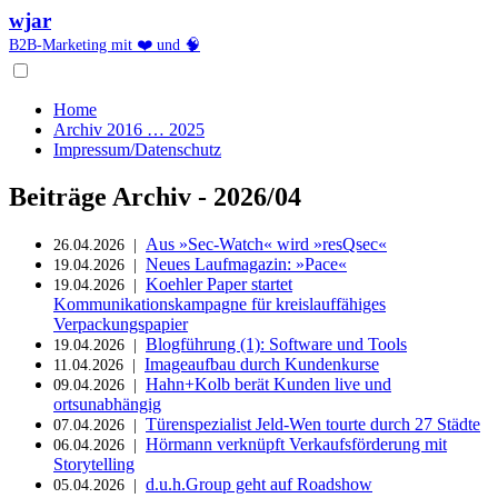
wjar
B2B-Marketing mit ❤️ und 🧠
Home
Archiv 2016 … 2025
Impressum/Datenschutz
Beiträge Archiv - 2026/04
Aus »Sec-Watch« wird »resQsec«
26.04.2026 |
Neues Laufmagazin: »Pace«
19.04.2026 |
Koehler Paper startet
19.04.2026 |
Kommunikationskampagne für kreislauffähiges
Verpackungspapier
Blogführung (1): Software und Tools
19.04.2026 |
Imageaufbau durch Kundenkurse
11.04.2026 |
Hahn+Kolb berät Kunden live und
09.04.2026 |
ortsunabhängig
Türenspezialist Jeld-Wen tourte durch 27 Städte
07.04.2026 |
Hörmann verknüpft Verkaufsförderung mit
06.04.2026 |
Storytelling
d.u.h.Group geht auf Roadshow
05.04.2026 |