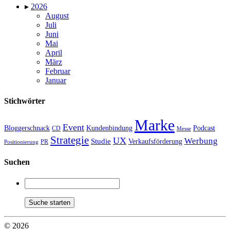
▸
2026
August
Juli
Juni
Mai
April
März
Februar
Januar
Stichwörter
Marke
Event
Bloggerschnack
Kundenbindung
Podcast
CD
Messe
Strategie
UX
Werbung
Studie
Verkaufsförderung
PR
Positionierung
Suchen
© 2026