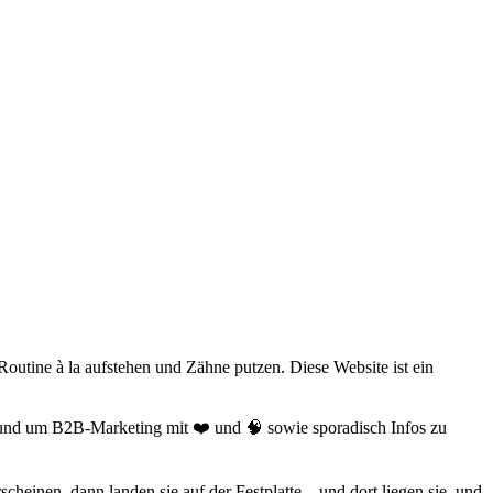
 Routine à la aufstehen und Zähne putzen. Diese Website ist ein
 rund um B2B-Marketing mit ❤️ und 🧠 sowie sporadisch Infos zu
einen, dann landen sie auf der Festplatte – und dort liegen sie, und