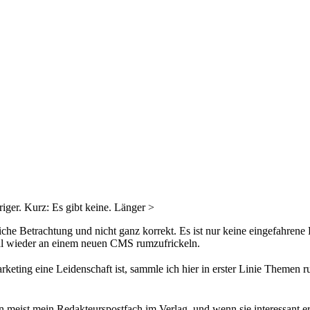
riger. Kurz: Es gibt keine. Länger >
liche Betrachtung und nicht ganz korrekt. Es ist nur keine eingefahrene
al wieder an einem neuen CMS rumzufrickeln.
rketing eine Leidenschaft ist, sammle ich hier in erster Linie Themen
ist mein Redakteurspostfach im Verlag, und wenn sie interessant ersch