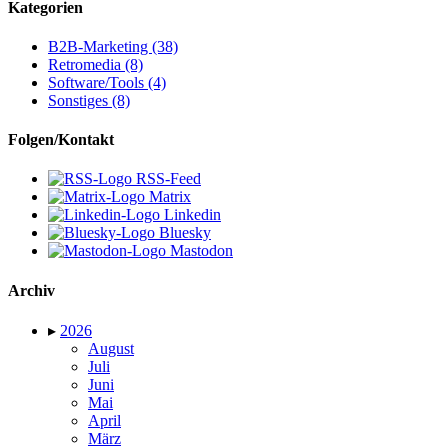
Kategorien
B2B-Marketing (38)
Retromedia (8)
Software/Tools (4)
Sonstiges (8)
Folgen/Kontakt
RSS-Feed
Matrix
Linkedin
Bluesky
Mastodon
Archiv
▸
2026
August
Juli
Juni
Mai
April
März