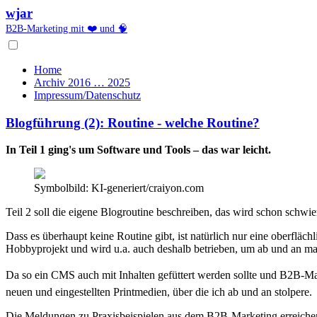
wjar
B2B-Marketing mit ❤️ und 🧠
Home
Archiv 2016 … 2025
Impressum/Datenschutz
Blogführung (2): Routine - welche Routine?
In Teil 1 ging's um Software und Tools – das war leicht.
Symbolbild: KI-generiert/craiyon.com
Teil 2 soll die eigene Blogroutine beschreiben, das wird schon schwie
Dass es überhaupt keine Routine gibt, ist natürlich nur eine oberfläch
Hobbyprojekt und wird u.a. auch deshalb betrieben, um ab und an m
Da so ein CMS auch mit Inhalten gefüttert werden sollte und B2B-Ma
neuen und eingestellten Printmedien, über die ich ab und an stolpere.
Die Meldungen zu Praxisbeispielen aus dem B2B-Marketing erreichen me