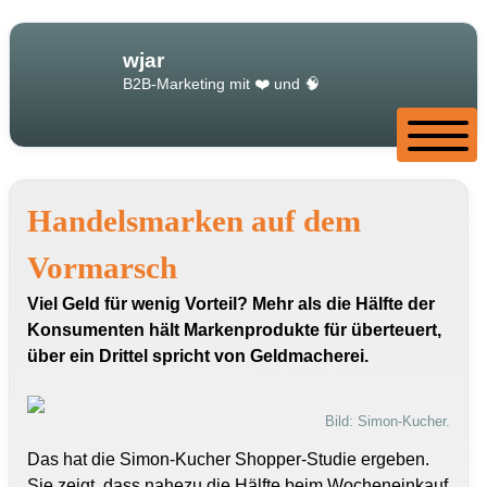
wjar
B2B-Marketing mit ❤️ und 🧠
Home
Handelsmarken auf dem
Archiv 2016 … 2025
Vormarsch
Impressum/Datenschutz
Viel Geld für wenig Vorteil? Mehr als die Hälfte der
Konsumenten hält Markenprodukte für überteuert,
über ein Drittel spricht von Geldmacherei.
Bild: Simon-Kucher.
Das hat die Simon-Kucher Shopper-Studie ergeben.
Sie zeigt, dass nahezu die Hälfte beim Wocheneinkauf